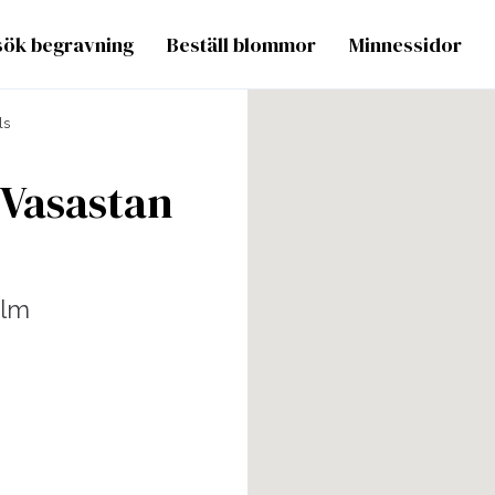
sök begravning
Beställ blommor
Minnessidor
ls
 Vasastan
olm