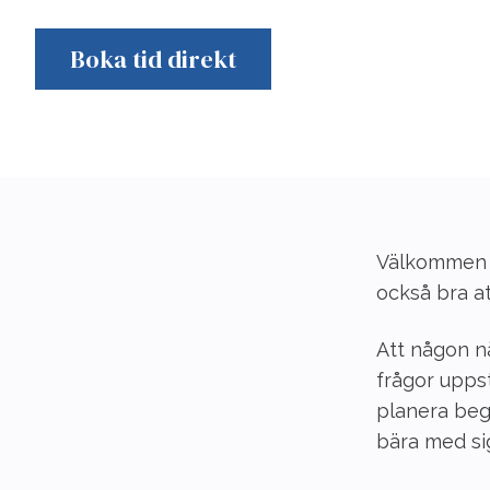
Boka tid direkt
Välkommen at
också bra a
Att någon n
frågor uppst
planera beg
bära med si