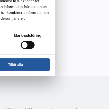
andahålla funktioner för
n information från din enhet
 tur kombinera informationen
deras tjänster.
Marknadsföring
ellan
Tillåt alla