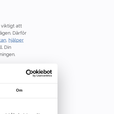
viktigt att
ägen. Därför
tan
,
hjälper
l. Din
vningen.
Om