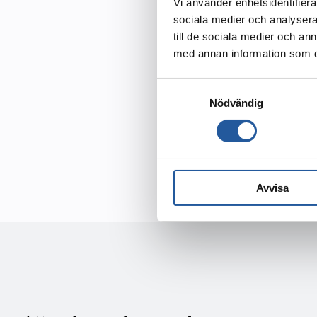
Kistor
Vi använder enhetsidentifierar
sociala medier och analysera 
Urnor
till de sociala medier och a
med annan information som du 
Hitta 
Samtyckesval
Vasas
Nödvändig
Du hittar k
Odenplan oc
Avvisa