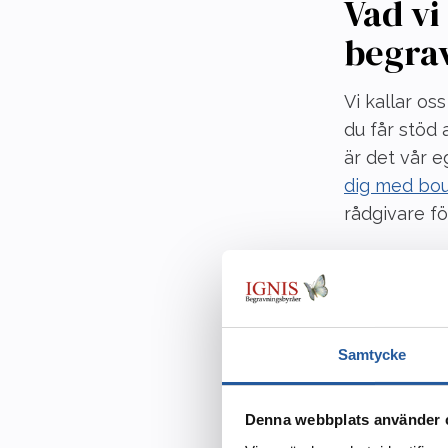
Vad vi
begra
Vi kallar oss
du får stöd
är det vår 
dig med bo
rådgivare fö
Dessutom er
Juridik i
Samtycke
Borgerli
Rådgivn
Denna webbplats använder 