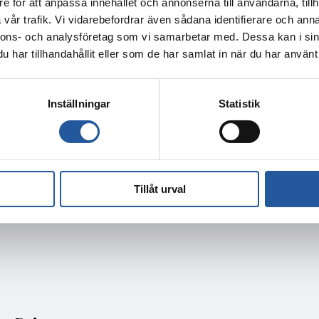
e för att anpassa innehållet och annonserna till användarna, tillh
vår trafik. Vi vidarebefordrar även sådana identifierare och anna
nnons- och analysföretag som vi samarbetar med. Dessa kan i sin
har tillhandahållit eller som de har samlat in när du har använt 
till IGNIS begravningsbyrå
tan Bardels
Inställningar
Statistik
ontoret på Odengatan 90 som ligger ungefär mitt em
h S:t Eriksplan.
Tillåt urval