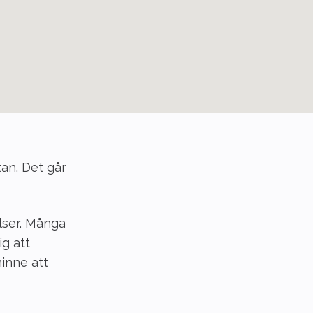
tan. Det går
lser. Många
ig att
inne att