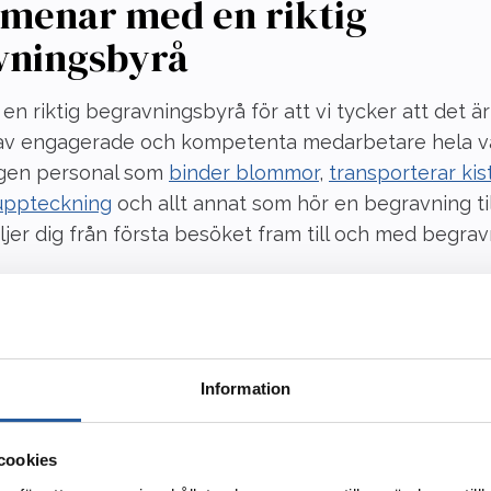
 menar med en riktig
vningsbyrå
 en riktig begravningsbyrå för att vi tycker att det är 
 av engagerade och kompetenta medarbetare hela v
egen personal som
binder blommor
,
transporterar kis
uppteckning
och allt annat som hör en begravning til
ljer dig från första besöket fram till och med begra
bjuder vi:
 livets alla skeden
Information
ga officianter
ing
cookies