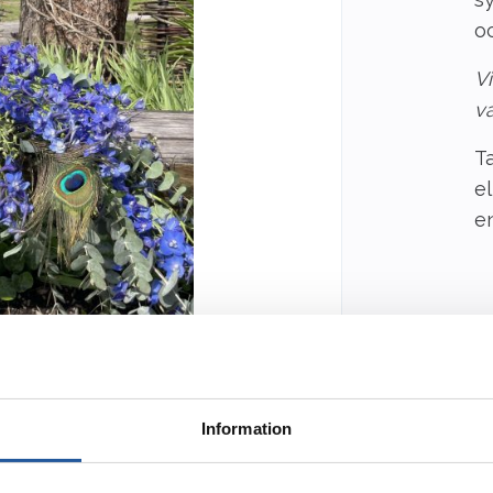
oc
Vi
va
T
e
en
2
De
Information
ku