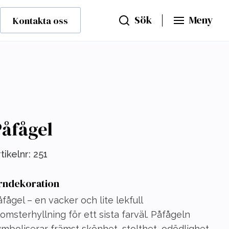
Sök
Meny
Kontakta oss
åfågel
tikelnr:
251
rndekoration
fågel – en vacker och lite lekfull
omsterhyllning för ett sista farväl. Påfågeln
mboliserar främst skönhet, stolthet, odödlighet