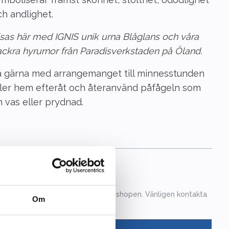
h andlighet.
sas här med IGNIS unik urna Blåglans och våra
ckra hyrurnor från Paradisverkstaden på Öland.
a gärna med arrangemanget till minnesstunden
ller hem efteråt och återanvänd påfågeln som
 vas eller prydnad.
800 kr
nna produkt går ej att köpa i webshopen. Vänligen kontakta
Om
ndtjänst på tel 08-15 16 60