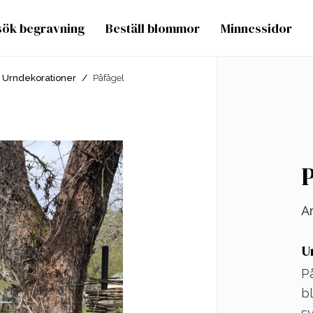
sök begravning
Beställ blommor
Minnessidor
Urndekorationer
/
Påfågel
P
Ar
U
På
bl
sy