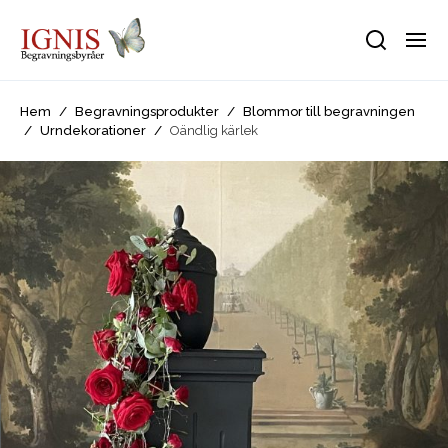
Hem
/
Begravningsprodukter
/
Blommor till begravningen
/
Urndekorationer
/
Oändlig kärlek