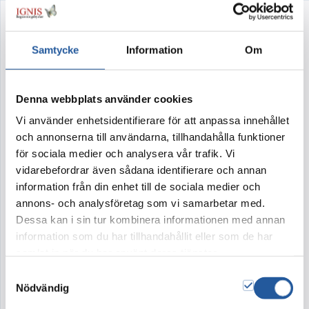
Oändlig kärlek
Samtycke
Information
Om
Artikelnr:
223
Denna webbplats använder cookies
Oändlig kärlek – symboliserar på ett vackert
Vi använder enhetsidentifierare för att anpassa innehållet
sätt evig kärlek.
och annonserna till användarna, tillhandahålla funktioner
för sociala medier och analysera vår trafik. Vi
I kollektionen Oändlig kärlek finns urndekoration
vidarebefordrar även sådana identifierare och annan
och dekoration. Blommor ur samma kollektion
information från din enhet till de sociala medier och
ger ceremonin en samstämmig och harmonisk
annons- och analysföretag som vi samarbetar med.
känsla.
Dessa kan i sin tur kombinera informationen med annan
information som du har tillhandahållit eller som de har
Transparent girlang, cirka 90 cm, på tråd med
samlat in när du har använt deras tjänster.
rosor i valfri färg visas med vår vackra barkurna
Samtyckesval
Black velvet. Den är handmålad av oss på IGNIS
Nödvändig
Blommor i miljövänliga färger och helt