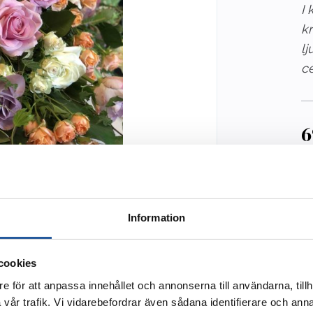
I 
kr
l
c
6
De
ku
Information
cookies
e för att anpassa innehållet och annonserna till användarna, tillh
vår trafik. Vi vidarebefordrar även sådana identifierare och anna