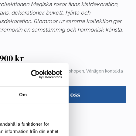
kollektionen Magiska rosor finns kistdekoration,
ans, dekorationer, bukett, hjärta och
jusdekoration. Blommor ur samma kollektion ger
eremonin en samstämmig och harmonisk känsla.
900 kr
nna produkt går ej att köpa i webshopen. Vänligen kontakta
ndtjänst på tel 08-15 16 60
Kontakta oss
Om
andahålla funktioner för
n information från din enhet