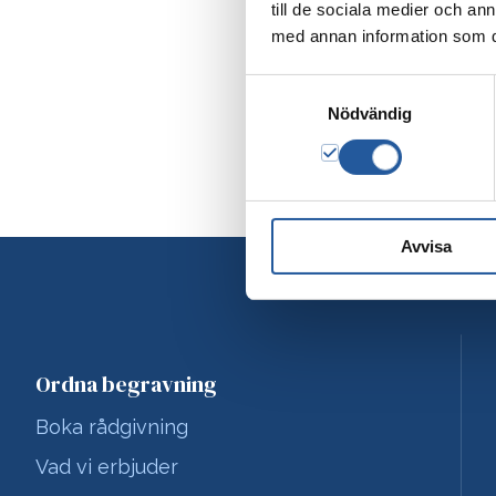
till de sociala medier och a
med annan information som du 
Samtyckesval
Nödvändig
Avvisa
Ordna begravning
Boka rådgivning
Vad vi erbjuder