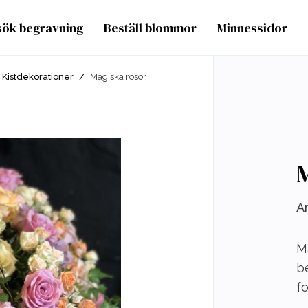
sök begravning
Beställ blommor
Minnessidor
Kistdekorationer
/
Magiska rosor
Ar
M
be
fo