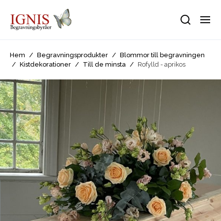
Hem
/
Begravningsprodukter
/
Blommor till begravningen
/
Kistdekorationer
/
Till de minsta
/
Rofylld - aprikos