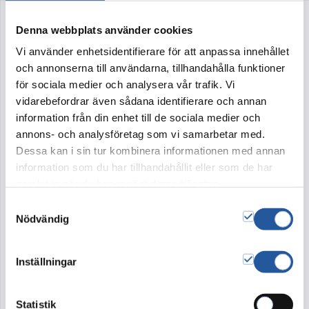
Rofylld – aprikos
Denna webbplats använder cookies
Vi använder enhetsidentifierare för att anpassa innehållet
Artikelnr:
16002
och annonserna till användarna, tillhandahålla funktioner
för sociala medier och analysera vår trafik. Vi
vidarebefordrar även sådana identifierare och annan
Rofylld – en lite mindre kistdekoration
information från din enhet till de sociala medier och
omsorgsfullt bunden med blommor i en
annons- och analysföretag som vi samarbetar med.
färgton för att ge ett lugnt och finstämt intryck.
Dessa kan i sin tur kombinera informationen med annan
Den kan kompletteras med vackert slingrande
information som du har tillhandahållit eller som de har
murgröna till en extra kostnad.
samlat in när du har använt deras tjänster.
Samtyckesval
Nödvändig
3300 kr
Inställningar
Denna produkt går ej att köpa i webshopen. Vänligen
kontakta kundtjänst på tel 08-15 16 60
Statistik