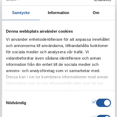
Artikelnr:
370
Samtycke
Information
Om
Rundbunden krans 55 cm
Denna webbplats använder cookies
Tillval
Vi använder enhetsidentifierare för att anpassa innehållet
och annonserna till användarna, tillhandahålla funktioner
för sociala medier och analysera vår trafik. Vi
vidarebefordrar även sådana identifierare och annan
Band
Kort
information från din enhet till de sociala medier och
350:-
20:-
annons- och analysföretag som vi samarbetar med.
Vad är Band?
Vad är Kort?
Dessa kan i sin tur kombinera informationen med annan
information som du har tillhandahållit eller som de har
4.500
kr
samlat in när du har använt deras tjänster.
Samtyckesval
Nödvändig
Lägg i varukorg