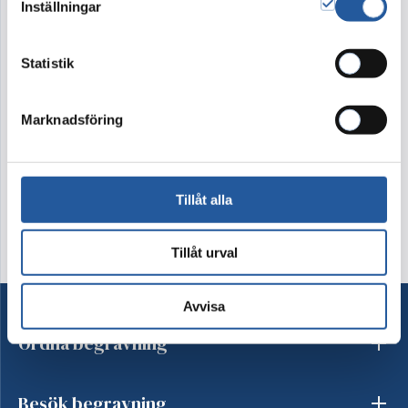
Inställningar
Blommor är vackra!
Men ibland finns inte alla blommor som syns på bilden
Statistik
att tillgå. Vi utgår alltid från färg, form och känsla i bilden
du valt. Ibland behöver vi byta ut någon sort mot annan
likvärdig. Blomman kanske inte är säsong eller inte
Marknadsföring
tillräckligt fin för dagen. Detta gör vi för att din
beställning ska bli så välarbetad och vacker som möjligt.
Tillåt alla
Tillåt urval
Avvisa
Ordna begravning
Besök begravning