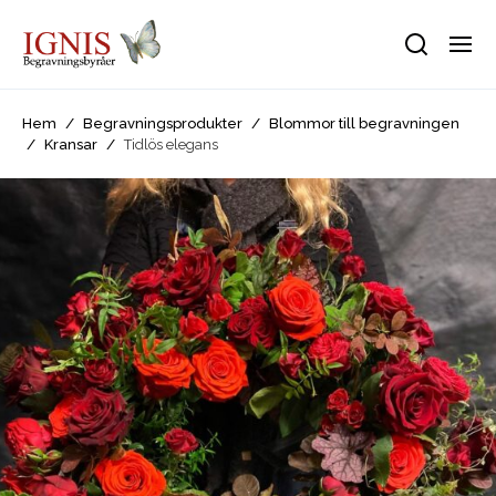
Hem
/
Begravningsprodukter
/
Blommor till begravningen
/
Kransar
/
Tidlös elegans