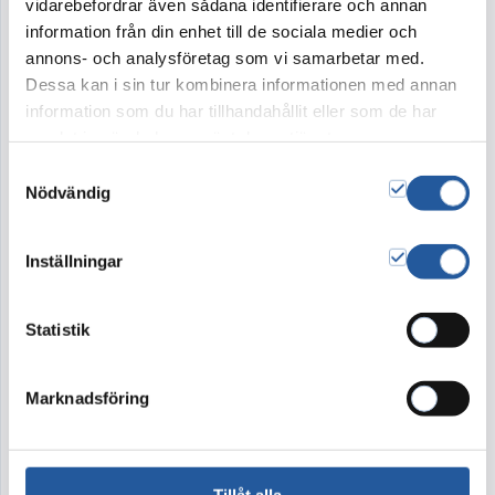
vidarebefordrar även sådana identifierare och annan
kr. Kontakta oss på blommor@ignis.se eller 08-
information från din enhet till de sociala medier och
21 90 80 om du vill beställa en annan storlek än
annons- och analysföretag som vi samarbetar med.
den som visas på bild.
Dessa kan i sin tur kombinera informationen med annan
information som du har tillhandahållit eller som de har
samlat in när du har använt deras tjänster.
Samtyckesval
Tillval
Nödvändig
Inställningar
Band
Kort
350:-
20:-
Vad är Band?
Vad är Kort?
Statistik
7.800
kr
Marknadsföring
Lägg i varukorg