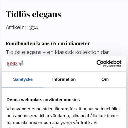
Tidlös elegans
Artikelnr:
334
Rundbunden krans 65 cm i diameter
Tidlös elegans – en klassisk kollektion där
blommorna binds samman på ett stilrent och
tidlöst sätt.
Samtycke
Information
Om
I kollektionen Tidlös elegans finns
urndekoration, krans, bukett och handbukett.
Blommor ur samma kollektion ger ceremonin
Denna webbplats använder cookies
en samstämmig och harmonisk känsla.
Vi använder enhetsidentifierare för att anpassa innehållet
och annonserna till användarna, tillhandahålla funktioner
Kransen finns i olika storlekar, ca 45-50 cm, 3
för sociala medier och analysera vår trafik. Vi
500 kr, 55-60 cm, 4 800 kr och 65-75 cm, 7 800