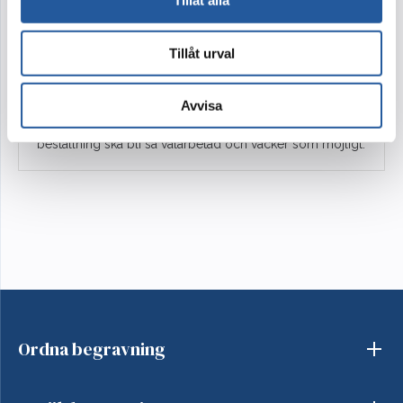
Tillåt alla
Blommor är vackra!
Tillåt urval
Men ibland finns inte alla blommor som syns på bilden
att tillgå. Vi utgår alltid från färg, form och känsla i bilden
du valt. Ibland behöver vi byta ut någon sort mot annan
Avvisa
likvärdig. Blomman kanske inte är säsong eller inte
tillräckligt fin för dagen. Detta gör vi för att din
beställning ska bli så välarbetad och vacker som möjligt.
Ordna begravning