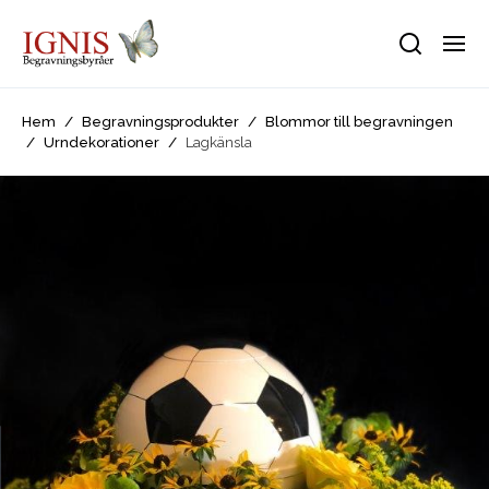
Hem
/
Begravningsprodukter
/
Blommor till begravningen
/
Urndekorationer
/
Lagkänsla