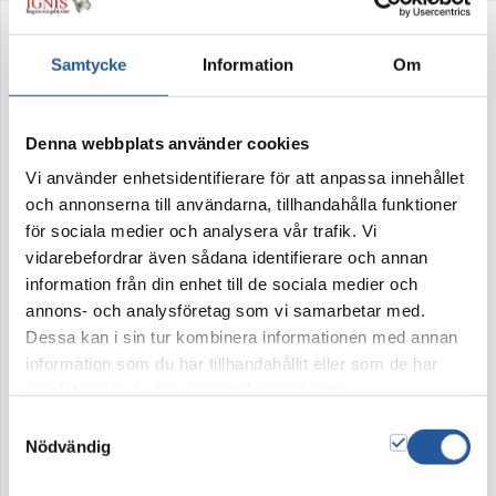
Lagkänsla
Samtycke
Information
Om
Artikelnr:
215
Denna webbplats använder cookies
Lagkänsla – när hjärtat klappat extra för ett lag
Vi använder enhetsidentifierare för att anpassa innehållet
eller nation. Kransen kan göras i valfri lag- eller
och annonserna till användarna, tillhandahålla funktioner
för sociala medier och analysera vår trafik. Vi
nationsfärg. Vi väljer blommor som blir så lika
vidarebefordrar även sådana identifierare och annan
lagfärgen som möjligt.
information från din enhet till de sociala medier och
annons- och analysföretag som vi samarbetar med.
I kollektionen Lagkänsla finns urndekoration och
Dessa kan i sin tur kombinera informationen med annan
krans. Blommor ur samma kollektion ger
information som du har tillhandahållit eller som de har
ceremonin en samstämmig och harmonisk
samlat in när du har använt deras tjänster.
känsla.
Samtyckesval
Nödvändig
På bilden visas en urna i form av en fotboll, en
urna som kan hyras av IGNIS.