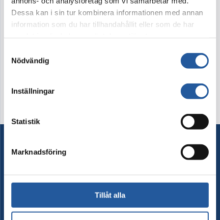
annons- och analysföretag som vi samarbetar med.
Dessa kan i sin tur kombinera informationen med annan
information som du har tillhandahållit eller som de har
samlat in när du har använt deras tjänster.
Samtyckesval
Nödvändig
Inställningar
Statistik
Marknadsföring
Ordna begravning
Besök begravning
Tillåt alla
Begravningsprodukter