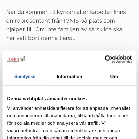
När du kommer till kyrkan eller kapellet finns
en representant från IGNIS på plats som
hjälper till. Om inte familjen av särskilda skäl
har valt bort denna tjänst.
Tal
Tal på begravningar kan kan vara av olika
karaktär beroende på om de hålls i
Samtycke
Information
Om
ceremonilokalen eller vid minnesstunden. Det
tal som hålls i ceremonilokalen eller vid graven
Denna webbplats använder cookies
har ofta en mer formell framtoning och bör
Vi använder enhetsidentifierare för att anpassa innehållet
vara kortfattade. Tal vid minnesstunden kan
och annonserna till användarna, tillhandahålla funktioner
vara vardagsberättelser som speglar den
för sociala medier och analysera vår trafik. Vi
avlidnes personlighet och intressen.
vidarebefordrar även sådana identifierare och annan
information från din enhet till de sociala medier och