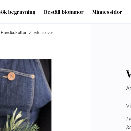
sök begravning
Beställ blommor
Minnessidor
Handbuketter
/
Vilda oliver
V
Ar
Vi
I 
kr