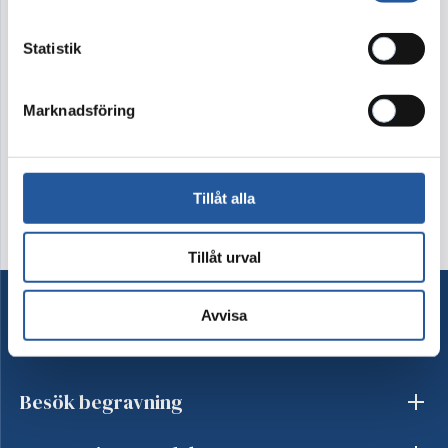
3.600 kr
Statistik
Denna produkt går ej att köpa i webshopen. Vänligen
kontakta kundtjänst på tel 08-15 16 60
Marknadsföring
Kontakta oss
Tillåt alla
Tillåt urval
Avvisa
Ordna begravning
Besök begravning