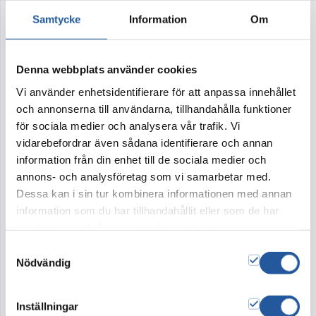
Samtycke
Information
Om
Syrenros
Denna webbplats använder cookies
Unik urna
Vi använder enhetsidentifierare för att anpassa innehållet
Med hjälp av olika hantverkstekniker har IGNIS
och annonserna till användarna, tillhandahålla funktioner
Blommor vidareutvecklat den uppskattade
för sociala medier och analysera vår trafik. Vi
kollektionen med handmålade urnor och skapat
vidarebefordrar även sådana identifierare och annan
en helt ny serie unika urnor.
information från din enhet till de sociala medier och
annons- och analysföretag som vi samarbetar med.
Syrenros
– är en unik urna skapad och
Dessa kan i sin tur kombinera informationen med annan
tillverkad av våra florister på IGNIS Blommor. I
information som du har tillhandahållit eller som de har
grunden är det vår vackra barkurna tillverkad
samlat in när du har använt deras tjänster.
av nedbrytningsbart material
– helt enkelt
Samtyckesval
Nödvändig
lånad från naturen.
Inställningar