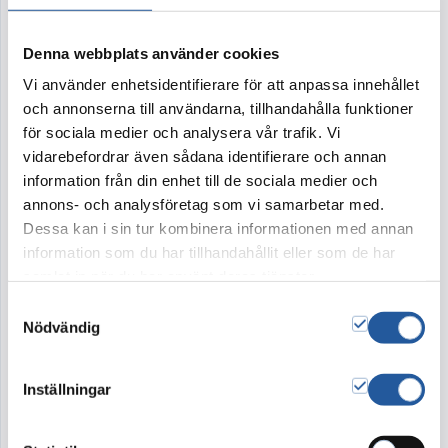
Unik urna
Med hjälp av olika hantverkstekniker har IGNIS
Denna webbplats använder cookies
Blommor vidareutvecklat den uppskattade
Vi använder enhetsidentifierare för att anpassa innehållet
kollektionen med handmålade urnor och skapat
och annonserna till användarna, tillhandahålla funktioner
en helt ny serie unika urnor.
för sociala medier och analysera vår trafik. Vi
vidarebefordrar även sådana identifierare och annan
Skogsgrön
(British racing green) – är en unik
information från din enhet till de sociala medier och
urna skapad och tillverkad av våra florister på
annons- och analysföretag som vi samarbetar med.
Dessa kan i sin tur kombinera informationen med annan
IGNIS Blommor. I grunden är det vår vackra
information som du har tillhandahållit eller som de har
barkurna tillverkad av nedbrytningsbart
samlat in när du har använt deras tjänster.
material
– helt enkelt lånad från naturen.
Samtyckesval
Nödvändig
3.200 kr
Inställningar
Denna produkt går ej att köpa i webshopen. Vänligen
kontakta kundtjänst på tel 08-15 16 60