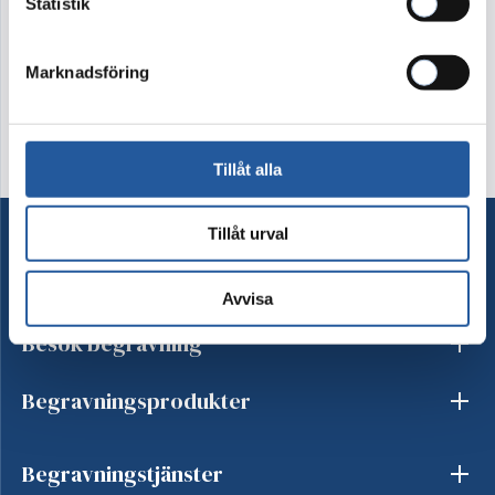
Statistik
Kontakta oss
Marknadsföring
Tillåt alla
Tillåt urval
Ordna begravning
Avvisa
Besök begravning
Begravningsprodukter
Begravningstjänster