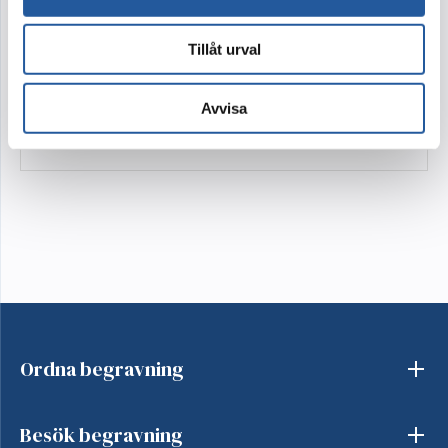
Blommor är vackra!
Tillåt urval
Men ibland finns inte alla blommor som syns på bilden
att tillgå. Vi utgår alltid från färg, form och känsla i bilden
du valt. Ibland behöver vi byta ut någon sort mot annan
Avvisa
likvärdig. Blomman kanske inte är säsong eller inte
tillräckligt fin för dagen. Detta gör vi för att din
beställning ska bli så välarbetad och vacker som möjligt.
Ordna begravning
Besök begravning