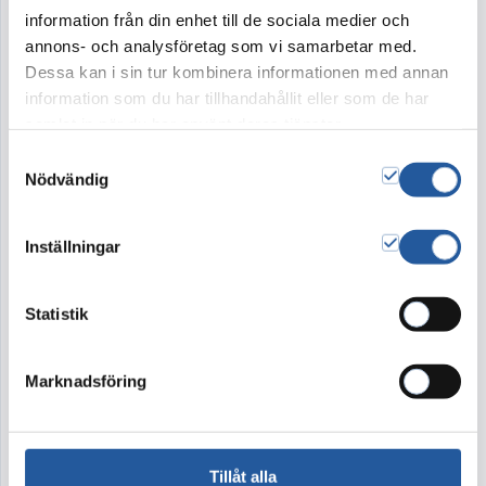
en samstämmig och harmonisk känsla.
information från din enhet till de sociala medier och
annons- och analysföretag som vi samarbetar med.
Dessa kan i sin tur kombinera informationen med annan
information som du har tillhandahållit eller som de har
samlat in när du har använt deras tjänster.
Tillval
Samtyckesval
Nödvändig
Band
Kort
Inställningar
350:-
20:-
Vad är Band?
Vad är Kort?
Statistik
1.600
kr
Marknadsföring
Lägg i varukorg
Tillåt alla