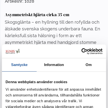
Artikelnr:
1028
Asymmetriskt hjärta cirka 35 cm
Skogsglänta – en hyllning till den rofyllda och
älskade svenska skogens underbara fauna. En
kärleksfull sista hälsning i form av ett
asymmetriskt hjärta med handgjord stomme
klädd i mossa.
Under vissa perioder kommer det skogsgröna
Samtycke
Information
Om
materialet att ersättas med grönt i liknande
karaktär och känsla.
Denna webbplats använder cookies
I kollektionen Skogsglänta finns kist- och
Vi använder enhetsidentifierare för att anpassa innehållet
urndekoration, kransar, dekorationer, bukett,
och annonserna till användarna, tillhandahålla funktioner
hjärtan, handbukett, ankare och ljusdekoration.
för sociala medier och analysera vår trafik. Vi
Blommor ur samma kollektion ger ceremonin
vidarebefordrar även sådana identifierare och annan