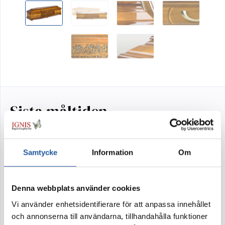
Sista måltiden
Artikelnr:
I300sm
Samtycke
Information
Om
Kista i Poppel med utfräst motiv av Jesu sista
måltid. Arbetad kista med vackra detaljer och
Denna webbplats använder cookies
eleganta guldfärgade metallhandtag.
Vi använder enhetsidentifierare för att anpassa innehållet
Tyginredning i form av madrass, kudde samt
och annonserna till användarna, tillhandahålla funktioner