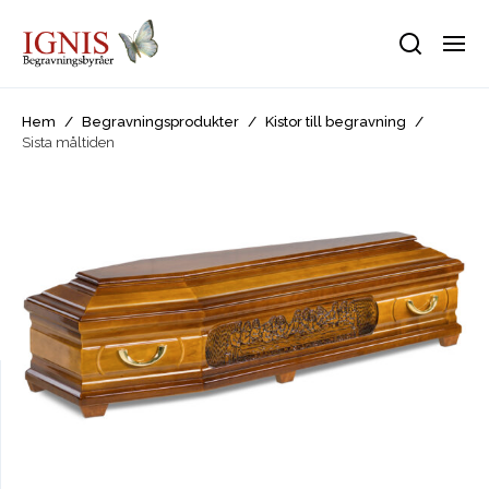
Hem
/
Begravningsprodukter
/
Kistor till begravning
/
Sista måltiden