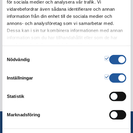
klassiskt noppat täcke med överlakansflik i
för sociala medier och analysera vår trafik. Vi
vidarebefordrar även sådana identifierare och annan
bomull. Oklätt lock.
information från din enhet till de sociala medier och
annons- och analysföretag som vi samarbetar med.
Dessa kan i sin tur kombinera informationen med annan
19.800 kr
information som du har tillhandahållit eller som de har
samlat in när du har använt deras tjänster.
Denna produkt går ej att köpa i webshopen. Vänligen
Samtyckesval
kontakta kundtjänst på tel 08-15 16 60
Nödvändig
Kontakta oss
Inställningar
Statistik
Marknadsföring
Ordna begravning