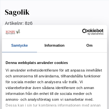
Sagolik
Artikelnr:
826
Sagolik – blommor i finstämda nyanser ger ett
drömskt och romantiskt intryck som hämtat ur
Samtycke
Information
Om
sagornas värld.
I kollektionen Sagolik finns kistdekoration,
Denna webbplats använder cookies
dekoration, bukett och ljusdekoration. Blommor
Vi använder enhetsidentifierare för att anpassa innehållet
ur samma kollektion ger ceremonin en
och annonserna till användarna, tillhandahålla funktioner
för sociala medier och analysera vår trafik. Vi
samstämmig och harmonisk känsla.
vidarebefordrar även sådana identifierare och annan
information från din enhet till de sociala medier och
annons- och analysföretag som vi samarbetar med.
Tillval
Dessa kan i sin tur kombinera informationen med annan