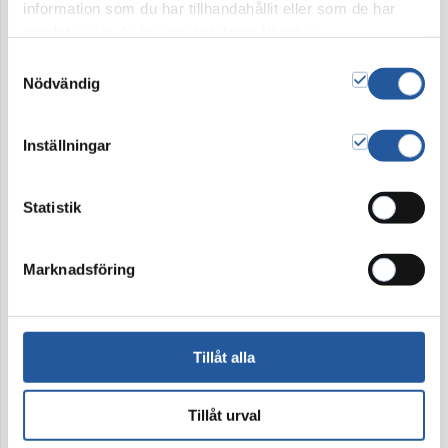
information som du har tillhandahållit eller som de har
samlat in när du har använt deras tjänster.
Band
Kort
Samtyckesval
350:-
20:-
Nödvändig
Vad är Band?
Vad är Kort?
Inställningar
1.700
kr
Statistik
Lägg i varukorg
Marknadsföring
Blommor är vackra!
Men ibland finns inte alla blommor som syns på bilden
Tillåt alla
att tillgå. Vi utgår alltid från färg, form och känsla i bilden
du valt. Ibland behöver vi byta ut någon sort mot annan
likvärdig. Blomman kanske inte är säsong eller inte
tillräckligt fin för dagen. Detta gör vi för att din
Tillåt urval
beställning ska bli så välarbetad och vacker som möjligt.