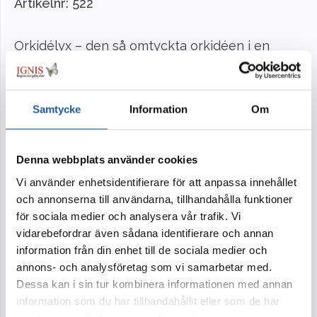
Artikelnr:
522
Orkidélyx – den så omtyckta orkidéen i en
smakfull kombination av lyx, elegans och
stilren enkelhet.
Samtycke
Information
Om
I kollektionen Orkidélyx finns kist- och
urndekoration, krans, dekorationer, bukett, hjärta,
handbukett och ljusdekoration. Blommor ur
Denna webbplats använder cookies
samma kollektion ger ceremonin en
Vi använder enhetsidentifierare för att anpassa innehållet
samstämmig och harmonisk känsla.
och annonserna till användarna, tillhandahålla funktioner
för sociala medier och analysera vår trafik. Vi
vidarebefordrar även sådana identifierare och annan
information från din enhet till de sociala medier och
Tillval
annons- och analysföretag som vi samarbetar med.
Dessa kan i sin tur kombinera informationen med annan
information som du har tillhandahållit eller som de har
Band
Kort