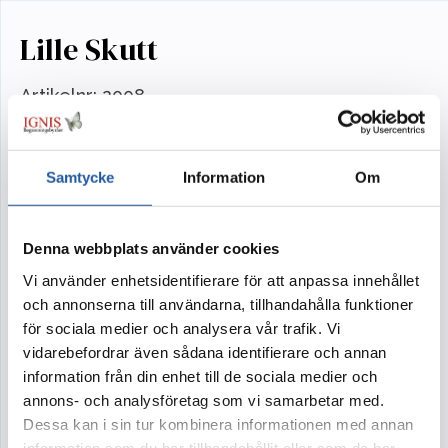
Lille Skutt
Artikelnr:
2008
Kanin
Samtycke
Information
Om
När det ofattbara skett att ett barn lämnat oss
kan det vara svårt att hitta blommor till
ceremonin. En fin liten kanin kan passa till de
Denna webbplats använder cookies
minsta små änglarna. Prata gärna med oss om
Vi använder enhetsidentifierare för att anpassa innehållet
andra önskemål, ring 08-21 90 80 eller maila
och annonserna till användarna, tillhandahålla funktioner
blommor@ignis.se.
för sociala medier och analysera vår trafik. Vi
vidarebefordrar även sådana identifierare och annan
information från din enhet till de sociala medier och
annons- och analysföretag som vi samarbetar med.
Tillval
Dessa kan i sin tur kombinera informationen med annan
information som du har tillhandahållit eller som de har