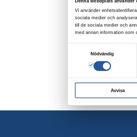
Denna webbplats använder 
Vi använder enhetsidentifierar
sociala medier och analysera 
till de sociala medier och a
med annan information som du 
Samtyckesval
Nödvändig
Avvisa