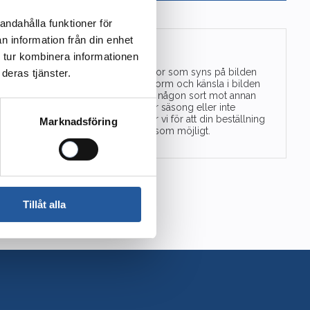
andahålla funktioner för
n information från din enhet
Blommor är vackra!
 tur kombinera informationen
Men ibland finns inte alla blommor som syns på bilden
deras tjänster.
att tillgå. Vi utgår alltid från färg, form och känsla i bilden
du valt. Ibland behöver vi byta ut någon sort mot annan
likvärdig. Blomman kanske inte är säsong eller inte
tillräckligt fin för dagen. Detta gör vi för att din beställning
Marknadsföring
ska bli så välarbetad och vacker som möjligt.
Tillåt alla