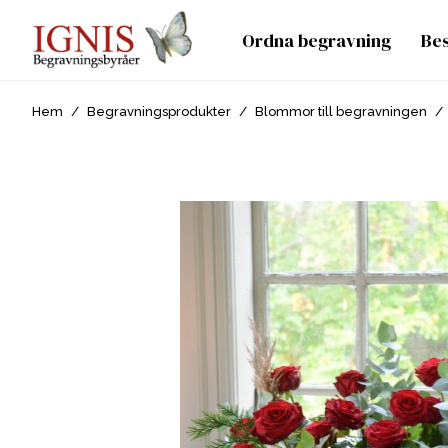
Ordna begravning
Be
Hem
/
Begravningsprodukter
/
Blommor till begravningen
/