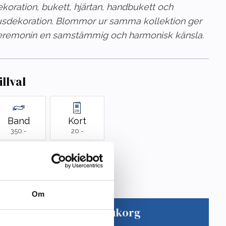
koration, bukett, hjärtan, handbukett och
jusdekoration. Blommor ur samma kollektion ger
eremonin en samstämmig och harmonisk känsla.
illval
Band
Kort
350:-
20:-
d är Band?
Vad är Kort?
.000
kr
Om
Lägg i varukorg