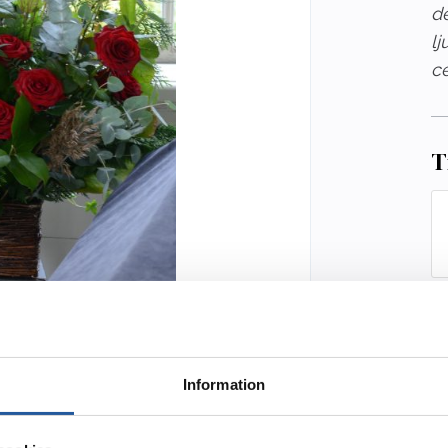
de
l
c
T
Va
3
Information