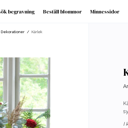
sök begravning
Beställ blommor
Minnessidor
Dekorationer
/
Kärlek
Ar
K
sy
I 