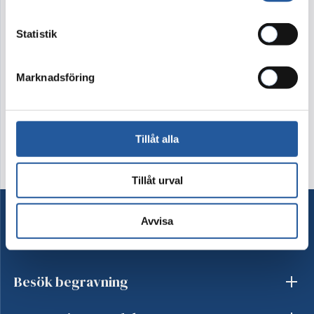
3.600 kr
Statistik
Denna produkt går ej att köpa i webshopen. Vänligen
kontakta kundtjänst på tel 08-15 16 60
Marknadsföring
Kontakta oss
Tillåt alla
Tillåt urval
Avvisa
Ordna begravning
Besök begravning