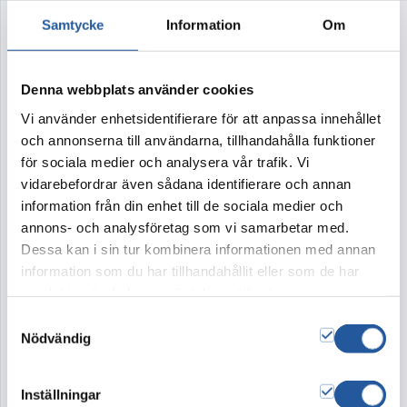
Samtycke
Information
Om
Grå marmor nr 3
Denna webbplats använder cookies
Unik urna
Vi använder enhetsidentifierare för att anpassa innehållet
Med hjälp av olika hantverkstekniker har IGNIS
och annonserna till användarna, tillhandahålla funktioner
Blommor vidareutvecklat den uppskattade
för sociala medier och analysera vår trafik. Vi
kollektionen med handmålade urnor och skapat
vidarebefordrar även sådana identifierare och annan
en helt ny serie unika urnor.
information från din enhet till de sociala medier och
annons- och analysföretag som vi samarbetar med.
Grå marmor nr 3
– är en unik urna skapad och
Dessa kan i sin tur kombinera informationen med annan
tillverkad av våra florister på IGNIS Blommor. I
information som du har tillhandahållit eller som de har
grunden är det vår vackra barkurna tillverkad
samlat in när du har använt deras tjänster.
av nedbrytningsbart material
– helt enkelt
Samtyckesval
Nödvändig
lånad från naturen.
Inställningar