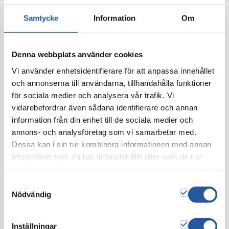
Samtycke
Information
Om
Förtrollande skog
Artikelnr:
2071
Denna webbplats använder cookies
Vi använder enhetsidentifierare för att anpassa innehållet
Urnhjärta ca 75 cm
och annonserna till användarna, tillhandahålla funktioner
Förtrollande skog – känslan av att finna ro och
för sociala medier och analysera vår trafik. Vi
harmoni i en sagolik, förtrollande miljö. Ett
vidarebefordrar även sådana identifierare och annan
information från din enhet till de sociala medier och
hjärta som hämtat från skogen, med skira vita
annons- och analysföretag som vi samarbetar med.
blommor, omfamnar urnan.
Dessa kan i sin tur kombinera informationen med annan
information som du har tillhandahållit eller som de har
Här visas vår vackra barkurna Moss green,
samlat in när du har använt deras tjänster.
handmålad av oss på IGNIS Blommor i
Samtyckesval
miljövänliga färger och helt nedbrytningsbar –
Nödvändig
helt enkelt lånad från naturen.
Inställningar