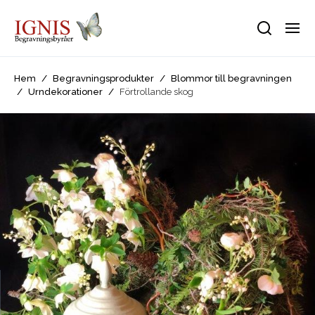
Hem
/
Begravningsprodukter
/
Blommor till begravningen
/
Urndekorationer
/
Förtrollande skog