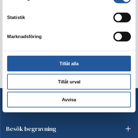
5900 kr
Statistik
Denna produkt går ej att köpa i webshopen. Vänligen
kontakta kundtjänst på tel 08-15 16 60
Marknadsföring
Kontakta oss
Tillåt alla
Tillåt urval
Avvisa
Ordna begravning
Besök begravning