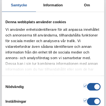
Samtycke
Information
Om
Floristens favorit – hjärta
Denna webbplats använder cookies
Artikelnr:
1050
Vi använder enhetsidentifierare för att anpassa innehållet
och annonserna till användarna, tillhandahålla funktioner
Fyllt hjärta 55 cm
för sociala medier och analysera vår trafik. Vi
Ett vackert hjärta som med omsorg och
vidarebefordrar även sådana identifierare och annan
engagemang är valt och komponerat av IGNIS
information från din enhet till de sociala medier och
Blommors egna florister.
annons- och analysföretag som vi samarbetar med.
Dessa kan i sin tur kombinera informationen med annan
information som du har tillhandahållit eller som de har
samlat in när du har använt deras tjänster.
Tillval
Samtyckesval
Nödvändig
Band
Kort
350:-
20:-
Inställningar