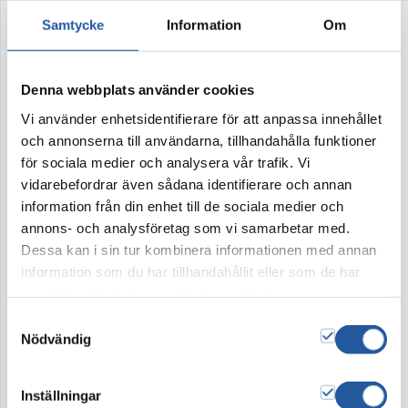
Samtycke
Information
Om
Brun marmor
Denna webbplats använder cookies
Unik urna
Vi använder enhetsidentifierare för att anpassa innehållet
Med hjälp av olika hantverkstekniker har IGNIS
och annonserna till användarna, tillhandahålla funktioner
Blommor vidareutvecklat den uppskattade
för sociala medier och analysera vår trafik. Vi
kollektionen med handmålade urnor och skapat
vidarebefordrar även sådana identifierare och annan
en helt ny serie unika urnor.
information från din enhet till de sociala medier och
annons- och analysföretag som vi samarbetar med.
Brun marmor
– är en unik urna skapad och
Dessa kan i sin tur kombinera informationen med annan
tillverkad av våra florister på IGNIS Blommor. I
information som du har tillhandahållit eller som de har
grunden är det vår vackra barkurna tillverkad
samlat in när du har använt deras tjänster.
av nedbrytningsbart material
– helt enkelt
Samtyckesval
Nödvändig
lånad från naturen.
Inställningar