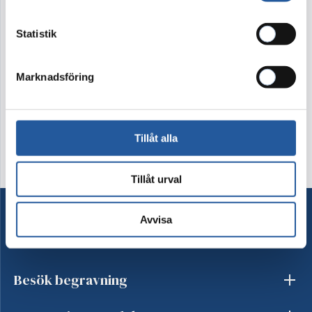
3.600 kr
Statistik
Denna produkt går ej att köpa i webshopen. Vänligen
kontakta kundtjänst på tel 08-15 16 60
Marknadsföring
Kontakta oss
Tillåt alla
Tillåt urval
Avvisa
Ordna begravning
Besök begravning