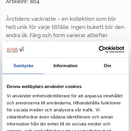
Artikelnr:
804
Årstidens vackraste – en kollektion som blir
helt unik för varje tillfälle. Ingen bukett blir den
andra lik. Färg och form varierar alltefter
årstidens skiftningar. Vi väljer de bästa
blommorna och grönska som finns att få tag på
just denna dag. Både ur ett miljöperspektiv och
Samtycke
Information
Om
för att värna om våra olika årstider. Och framför
allt för att vi vill att du som kund ska få det
bästa och vackraste säsongen kan erbjuda.
Denna webbplats använder cookies
Vi använder enhetsidentifierare för att anpassa innehållet
Bilden visar ett exempel på en liggande bukett
och annonserna till användarna, tillhandahålla funktioner
med vackra vinterblommor. Buketten görs i
för sociala medier och analysera vår trafik. Vi
samma stil och känsla men blommorna
vidarebefordrar även sådana identifierare och annan
kommer att variera.
information från din enhet till de sociala medier och
annons- och analysföretag som vi samarbetar med.