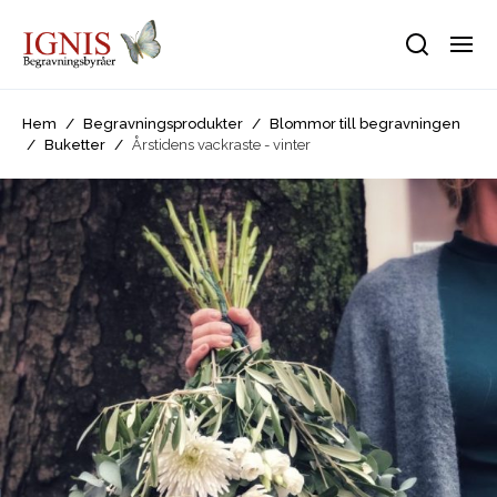
Hem
/
Begravningsprodukter
/
Blommor till begravningen
/
Buketter
/
Årstidens vackraste - vinter