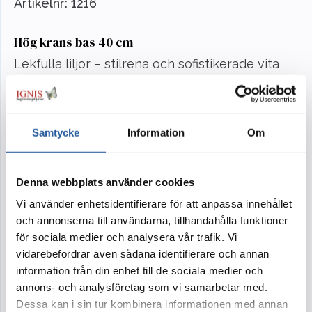
Artikelnr:
1216
Hög krans bas 40 cm
Lekfulla liljor – stilrena och sofistikerade vita
liljor får en livfull känsla med piggt och busigt
grönt. Genom att behålla längden på stjälkarna
får man fram en hög stilren krans.
Samtycke
Information
Om
I kollektionen Lekfulla liljor finns kistdekoration,
krans och bukett. Blommor ur samma kollektion
Denna webbplats använder cookies
ger ceremonin en samstämmig och harmonisk
Vi använder enhetsidentifierare för att anpassa innehållet
känsla.
och annonserna till användarna, tillhandahålla funktioner
för sociala medier och analysera vår trafik. Vi
vidarebefordrar även sådana identifierare och annan
information från din enhet till de sociala medier och
annons- och analysföretag som vi samarbetar med.
Tillval
Dessa kan i sin tur kombinera informationen med annan