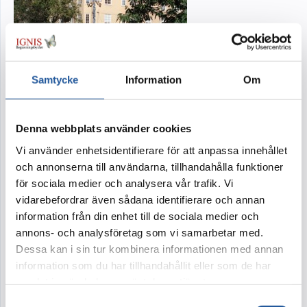
Samtycke
Information
Om
Denna webbplats använder cookies
IGNIS Juridik
Vi använder enhetsidentifierare för att anpassa innehållet
och annonserna till användarna, tillhandahålla funktioner
Sveavägen 116, Box 19071 104 32 Stockholm
för sociala medier och analysera vår trafik. Vi
Månd - torsd 9.00 - 16.00 fred 9:00 - 15:00
vidarebefordrar även sådana identifierare och annan
information från din enhet till de sociala medier och
08-15 16 70
annons- och analysföretag som vi samarbetar med.
juridik@ignis.se
Dessa kan i sin tur kombinera informationen med annan
information som du har tillhandahållit eller som de har
samlat in när du har använt deras tjänster.
Samtyckesval